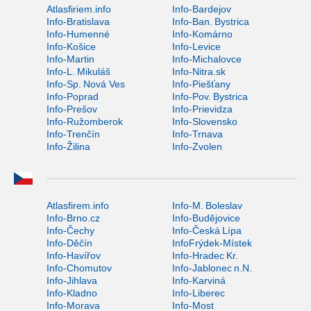
Atlasfiriem.info
Info-Bardejov
Info-Bratislava
Info-Ban. Bystrica
Info-Humenné
Info-Komárno
Info-Košice
Info-Levice
Info-Martin
Info-Michalovce
Info-L. Mikuláš
Info-Nitra.sk
Info-Sp. Nová Ves
Info-Piešťany
Info-Poprad
Info-Pov. Bystrica
Info-Prešov
Info-Prievidza
Info-Ružomberok
Info-Slovensko
Info-Trenčín
Info-Trnava
Info-Žilina
Info-Zvolen
Atlasfirem.info
Info-M. Boleslav
Info-Brno.cz
Info-Budějovice
Info-Čechy
Info-Česká Lípa
Info-Děčín
InfoFrýdek-Místek
Info-Havířov
Info-Hradec Kr.
Info-Chomutov
Info-Jablonec n.N.
Info-Jihlava
Info-Karviná
Info-Kladno
Info-Liberec
Info-Morava
Info-Most