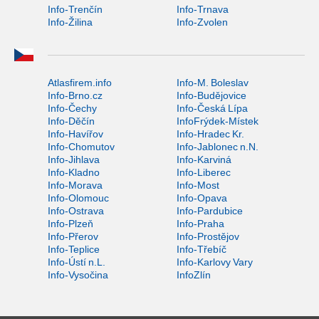
Info-Trenčín
Info-Trnava
Info-Žilina
Info-Zvolen
Atlasfirem.info
Info-M. Boleslav
Info-Brno.cz
Info-Budějovice
Info-Čechy
Info-Česká Lípa
Info-Děčín
InfoFrýdek-Místek
Info-Havířov
Info-Hradec Kr.
Info-Chomutov
Info-Jablonec n.N.
Info-Jihlava
Info-Karviná
Info-Kladno
Info-Liberec
Info-Morava
Info-Most
Info-Olomouc
Info-Opava
Info-Ostrava
Info-Pardubice
Info-Plzeň
Info-Praha
Info-Přerov
Info-Prostějov
Info-Teplice
Info-Třebíč
Info-Ústí n.L.
Info-Karlovy Vary
Info-Vysočina
InfoZlín