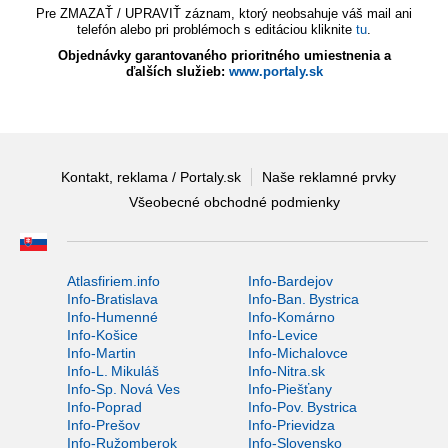
Pre ZMAZAŤ / UPRAVIŤ záznam, ktorý neobsahuje váš mail ani
telefón alebo pri problémoch s editáciou kliknite
tu
.
Objednávky garantovaného prioritného umiestnenia a
ďalších služieb:
www.portaly.sk
Kontakt, reklama / Portaly.sk
Naše reklamné prvky
Všeobecné obchodné podmienky
Atlasfiriem.info
Info-Bardejov
Info-Bratislava
Info-Ban. Bystrica
Info-Humenné
Info-Komárno
Info-Košice
Info-Levice
Info-Martin
Info-Michalovce
Info-L. Mikuláš
Info-Nitra.sk
Info-Sp. Nová Ves
Info-Piešťany
Info-Poprad
Info-Pov. Bystrica
Info-Prešov
Info-Prievidza
Info-Ružomberok
Info-Slovensko