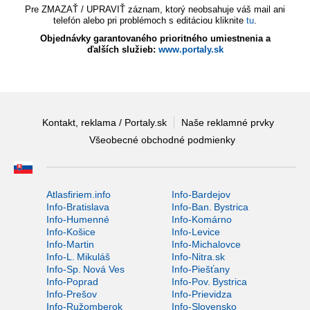
Pre ZMAZAŤ / UPRAVIŤ záznam, ktorý neobsahuje váš mail ani
telefón alebo pri problémoch s editáciou kliknite
tu
.
Objednávky garantovaného prioritného umiestnenia a
ďalších služieb:
www.portaly.sk
Kontakt, reklama / Portaly.sk
Naše reklamné prvky
Všeobecné obchodné podmienky
Atlasfiriem.info
Info-Bardejov
Info-Bratislava
Info-Ban. Bystrica
Info-Humenné
Info-Komárno
Info-Košice
Info-Levice
Info-Martin
Info-Michalovce
Info-L. Mikuláš
Info-Nitra.sk
Info-Sp. Nová Ves
Info-Piešťany
Info-Poprad
Info-Pov. Bystrica
Info-Prešov
Info-Prievidza
Info-Ružomberok
Info-Slovensko