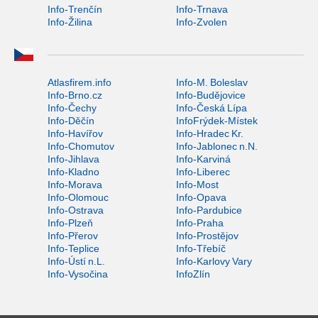
Info-Trenčín
Info-Trnava
Info-Žilina
Info-Zvolen
Atlasfirem.info
Info-M. Boleslav
Info-Brno.cz
Info-Budějovice
Info-Čechy
Info-Česká Lípa
Info-Děčín
InfoFrýdek-Místek
Info-Havířov
Info-Hradec Kr.
Info-Chomutov
Info-Jablonec n.N.
Info-Jihlava
Info-Karviná
Info-Kladno
Info-Liberec
Info-Morava
Info-Most
Info-Olomouc
Info-Opava
Info-Ostrava
Info-Pardubice
Info-Plzeň
Info-Praha
Info-Přerov
Info-Prostějov
Info-Teplice
Info-Třebíč
Info-Ústí n.L.
Info-Karlovy Vary
Info-Vysočina
InfoZlín