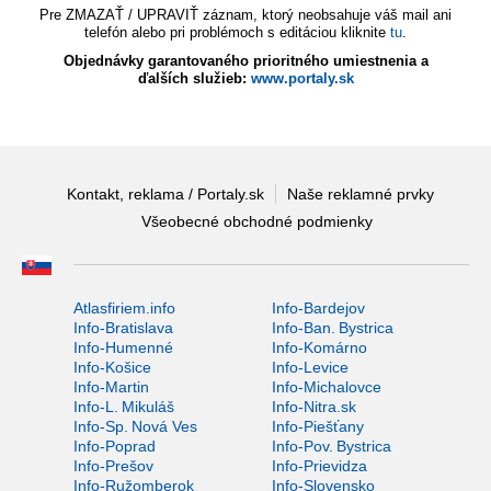
Pre ZMAZAŤ / UPRAVIŤ záznam, ktorý neobsahuje váš mail ani
telefón alebo pri problémoch s editáciou kliknite
tu
.
Objednávky garantovaného prioritného umiestnenia a
ďalších služieb:
www.portaly.sk
Kontakt, reklama / Portaly.sk
Naše reklamné prvky
Všeobecné obchodné podmienky
Atlasfiriem.info
Info-Bardejov
Info-Bratislava
Info-Ban. Bystrica
Info-Humenné
Info-Komárno
Info-Košice
Info-Levice
Info-Martin
Info-Michalovce
Info-L. Mikuláš
Info-Nitra.sk
Info-Sp. Nová Ves
Info-Piešťany
Info-Poprad
Info-Pov. Bystrica
Info-Prešov
Info-Prievidza
Info-Ružomberok
Info-Slovensko