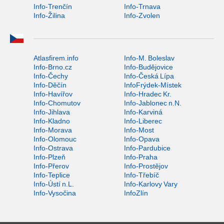
Info-Trenčín
Info-Trnava
Info-Žilina
Info-Zvolen
Atlasfirem.info
Info-M. Boleslav
Info-Brno.cz
Info-Budějovice
Info-Čechy
Info-Česká Lípa
Info-Děčín
InfoFrýdek-Místek
Info-Havířov
Info-Hradec Kr.
Info-Chomutov
Info-Jablonec n.N.
Info-Jihlava
Info-Karviná
Info-Kladno
Info-Liberec
Info-Morava
Info-Most
Info-Olomouc
Info-Opava
Info-Ostrava
Info-Pardubice
Info-Plzeň
Info-Praha
Info-Přerov
Info-Prostějov
Info-Teplice
Info-Třebíč
Info-Ústí n.L.
Info-Karlovy Vary
Info-Vysočina
InfoZlín