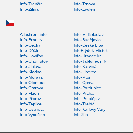
Info-Trenčín
Info-Trnava
Info-Žilina
Info-Zvolen
Atlasfirem.info
Info-M. Boleslav
Info-Brno.cz
Info-Budějovice
Info-Čechy
Info-Česká Lípa
Info-Děčín
InfoFrýdek-Místek
Info-Havířov
Info-Hradec Kr.
Info-Chomutov
Info-Jablonec n.N.
Info-Jihlava
Info-Karviná
Info-Kladno
Info-Liberec
Info-Morava
Info-Most
Info-Olomouc
Info-Opava
Info-Ostrava
Info-Pardubice
Info-Plzeň
Info-Praha
Info-Přerov
Info-Prostějov
Info-Teplice
Info-Třebíč
Info-Ústí n.L.
Info-Karlovy Vary
Info-Vysočina
InfoZlín