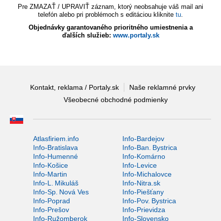
Pre ZMAZAŤ / UPRAVIŤ záznam, ktorý neobsahuje váš mail ani
telefón alebo pri problémoch s editáciou kliknite
tu
.
Objednávky garantovaného prioritného umiestnenia a
ďalších služieb:
www.portaly.sk
Kontakt, reklama / Portaly.sk
Naše reklamné prvky
Všeobecné obchodné podmienky
Atlasfiriem.info
Info-Bardejov
Info-Bratislava
Info-Ban. Bystrica
Info-Humenné
Info-Komárno
Info-Košice
Info-Levice
Info-Martin
Info-Michalovce
Info-L. Mikuláš
Info-Nitra.sk
Info-Sp. Nová Ves
Info-Piešťany
Info-Poprad
Info-Pov. Bystrica
Info-Prešov
Info-Prievidza
Info-Ružomberok
Info-Slovensko