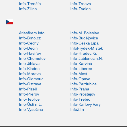
Info-Trenčín
Info-Trnava
Info-Žilina
Info-Zvolen
Atlasfirem.info
Info-M. Boleslav
Info-Brno.cz
Info-Budějovice
Info-Čechy
Info-Česká Lípa
Info-Děčín
InfoFrýdek-Místek
Info-Havířov
Info-Hradec Kr.
Info-Chomutov
Info-Jablonec n.N.
Info-Jihlava
Info-Karviná
Info-Kladno
Info-Liberec
Info-Morava
Info-Most
Info-Olomouc
Info-Opava
Info-Ostrava
Info-Pardubice
Info-Plzeň
Info-Praha
Info-Přerov
Info-Prostějov
Info-Teplice
Info-Třebíč
Info-Ústí n.L.
Info-Karlovy Vary
Info-Vysočina
InfoZlín