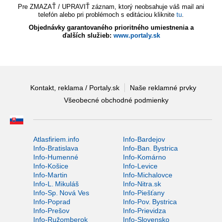
Pre ZMAZAŤ / UPRAVIŤ záznam, ktorý neobsahuje váš mail ani
telefón alebo pri problémoch s editáciou kliknite
tu
.
Objednávky garantovaného prioritného umiestnenia a
ďalších služieb:
www.portaly.sk
Kontakt, reklama / Portaly.sk
Naše reklamné prvky
Všeobecné obchodné podmienky
Atlasfiriem.info
Info-Bardejov
Info-Bratislava
Info-Ban. Bystrica
Info-Humenné
Info-Komárno
Info-Košice
Info-Levice
Info-Martin
Info-Michalovce
Info-L. Mikuláš
Info-Nitra.sk
Info-Sp. Nová Ves
Info-Piešťany
Info-Poprad
Info-Pov. Bystrica
Info-Prešov
Info-Prievidza
Info-Ružomberok
Info-Slovensko