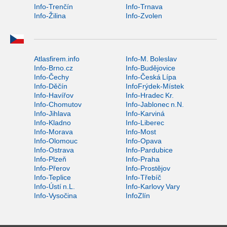
Info-Trenčín
Info-Trnava
Info-Žilina
Info-Zvolen
Atlasfirem.info
Info-M. Boleslav
Info-Brno.cz
Info-Budějovice
Info-Čechy
Info-Česká Lípa
Info-Děčín
InfoFrýdek-Místek
Info-Havířov
Info-Hradec Kr.
Info-Chomutov
Info-Jablonec n.N.
Info-Jihlava
Info-Karviná
Info-Kladno
Info-Liberec
Info-Morava
Info-Most
Info-Olomouc
Info-Opava
Info-Ostrava
Info-Pardubice
Info-Plzeň
Info-Praha
Info-Přerov
Info-Prostějov
Info-Teplice
Info-Třebíč
Info-Ústí n.L.
Info-Karlovy Vary
Info-Vysočina
InfoZlín