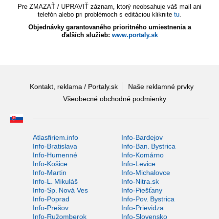
Pre ZMAZAŤ / UPRAVIŤ záznam, ktorý neobsahuje váš mail ani
telefón alebo pri problémoch s editáciou kliknite
tu
.
Objednávky garantovaného prioritného umiestnenia a
ďalších služieb:
www.portaly.sk
Kontakt, reklama / Portaly.sk
Naše reklamné prvky
Všeobecné obchodné podmienky
Atlasfiriem.info
Info-Bardejov
Info-Bratislava
Info-Ban. Bystrica
Info-Humenné
Info-Komárno
Info-Košice
Info-Levice
Info-Martin
Info-Michalovce
Info-L. Mikuláš
Info-Nitra.sk
Info-Sp. Nová Ves
Info-Piešťany
Info-Poprad
Info-Pov. Bystrica
Info-Prešov
Info-Prievidza
Info-Ružomberok
Info-Slovensko