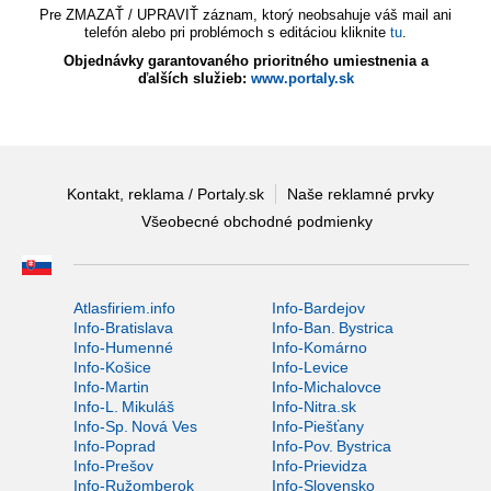
Pre ZMAZAŤ / UPRAVIŤ záznam, ktorý neobsahuje váš mail ani
telefón alebo pri problémoch s editáciou kliknite
tu
.
Objednávky garantovaného prioritného umiestnenia a
ďalších služieb:
www.portaly.sk
Kontakt, reklama / Portaly.sk
Naše reklamné prvky
Všeobecné obchodné podmienky
Atlasfiriem.info
Info-Bardejov
Info-Bratislava
Info-Ban. Bystrica
Info-Humenné
Info-Komárno
Info-Košice
Info-Levice
Info-Martin
Info-Michalovce
Info-L. Mikuláš
Info-Nitra.sk
Info-Sp. Nová Ves
Info-Piešťany
Info-Poprad
Info-Pov. Bystrica
Info-Prešov
Info-Prievidza
Info-Ružomberok
Info-Slovensko