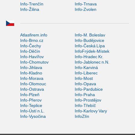
Info-Trenčín
Info-Trnava
Info-Žilina
Info-Zvolen
Atlasfirem.info
Info-M. Boleslav
Info-Brno.cz
Info-Budějovice
Info-Čechy
Info-Česká Lípa
Info-Děčín
InfoFrýdek-Místek
Info-Havířov
Info-Hradec Kr.
Info-Chomutov
Info-Jablonec n.N.
Info-Jihlava
Info-Karviná
Info-Kladno
Info-Liberec
Info-Morava
Info-Most
Info-Olomouc
Info-Opava
Info-Ostrava
Info-Pardubice
Info-Plzeň
Info-Praha
Info-Přerov
Info-Prostějov
Info-Teplice
Info-Třebíč
Info-Ústí n.L.
Info-Karlovy Vary
Info-Vysočina
InfoZlín