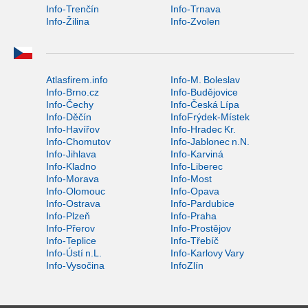
Info-Trenčín
Info-Trnava
Info-Žilina
Info-Zvolen
Atlasfirem.info
Info-M. Boleslav
Info-Brno.cz
Info-Budějovice
Info-Čechy
Info-Česká Lípa
Info-Děčín
InfoFrýdek-Místek
Info-Havířov
Info-Hradec Kr.
Info-Chomutov
Info-Jablonec n.N.
Info-Jihlava
Info-Karviná
Info-Kladno
Info-Liberec
Info-Morava
Info-Most
Info-Olomouc
Info-Opava
Info-Ostrava
Info-Pardubice
Info-Plzeň
Info-Praha
Info-Přerov
Info-Prostějov
Info-Teplice
Info-Třebíč
Info-Ústí n.L.
Info-Karlovy Vary
Info-Vysočina
InfoZlín