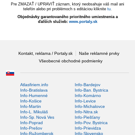
Pre ZMAZAŤ / UPRAVIŤ záznam, ktorý neobsahuje váš mail ani
telefón alebo pri problémoch s editáciou kliknite
tu
.
Objednávky garantovaného prioritného umiestnenia a
ďalších služieb:
www.portaly.sk
Kontakt, reklama / Portaly.sk
Naše reklamné prvky
Všeobecné obchodné podmienky
Atlasfiriem.info
Info-Bardejov
Info-Bratislava
Info-Ban. Bystrica
Info-Humenné
Info-Komárno
Info-Košice
Info-Levice
Info-Martin
Info-Michalovce
Info-L. Mikuláš
Info-Nitra.sk
Info-Sp. Nová Ves
Info-Piešťany
Info-Poprad
Info-Pov. Bystrica
Info-Prešov
Info-Prievidza
Info-Ružomberok
Info-Slovensko