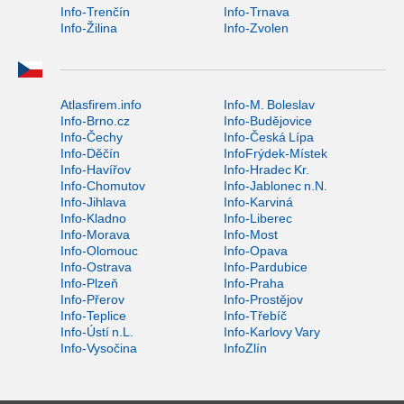
Info-Trenčín
Info-Trnava
Info-Žilina
Info-Zvolen
Atlasfirem.info
Info-M. Boleslav
Info-Brno.cz
Info-Budějovice
Info-Čechy
Info-Česká Lípa
Info-Děčín
InfoFrýdek-Místek
Info-Havířov
Info-Hradec Kr.
Info-Chomutov
Info-Jablonec n.N.
Info-Jihlava
Info-Karviná
Info-Kladno
Info-Liberec
Info-Morava
Info-Most
Info-Olomouc
Info-Opava
Info-Ostrava
Info-Pardubice
Info-Plzeň
Info-Praha
Info-Přerov
Info-Prostějov
Info-Teplice
Info-Třebíč
Info-Ústí n.L.
Info-Karlovy Vary
Info-Vysočina
InfoZlín