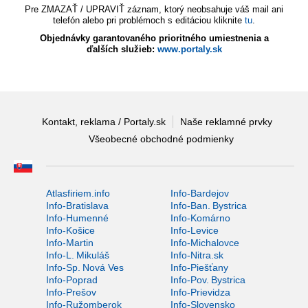
Pre ZMAZAŤ / UPRAVIŤ záznam, ktorý neobsahuje váš mail ani
telefón alebo pri problémoch s editáciou kliknite
tu
.
Objednávky garantovaného prioritného umiestnenia a
ďalších služieb:
www.portaly.sk
Kontakt, reklama / Portaly.sk
Naše reklamné prvky
Všeobecné obchodné podmienky
Atlasfiriem.info
Info-Bardejov
Info-Bratislava
Info-Ban. Bystrica
Info-Humenné
Info-Komárno
Info-Košice
Info-Levice
Info-Martin
Info-Michalovce
Info-L. Mikuláš
Info-Nitra.sk
Info-Sp. Nová Ves
Info-Piešťany
Info-Poprad
Info-Pov. Bystrica
Info-Prešov
Info-Prievidza
Info-Ružomberok
Info-Slovensko