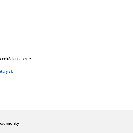
editáciou kliknite
taly.sk
podmienky