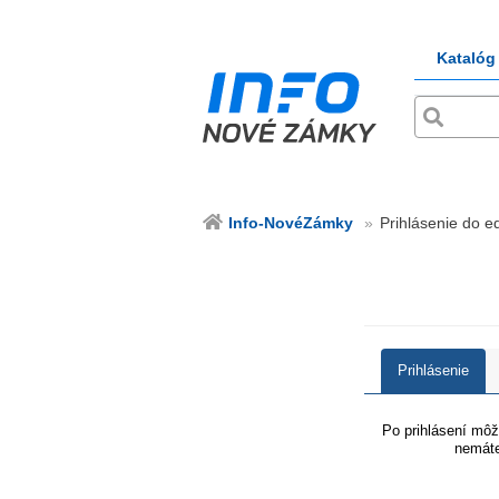
Katalóg
Info-NovéZámky
Prihlásenie do e
Prihlásenie
Po prihlásení môže
nemáte