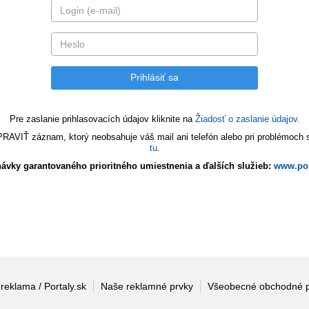
Pre zaslanie prihlasovacích údajov kliknite na
Žiadosť o zaslanie údajov.
VIŤ záznam, ktorý neobsahuje váš mail ani telefón alebo pri problémoch s 
tu
.
ávky garantovaného prioritného umiestnenia a ďalších služieb:
www.por
 reklama / Portaly.sk
Naše reklamné prvky
Všeobecné obchodné 