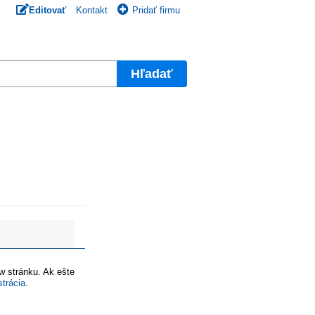
Editovať
Kontakt
Pridať firmu
Hľadať
ww stránku. Ak ešte
strácia
.