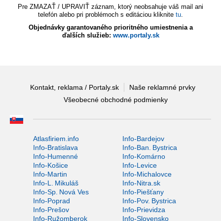
Pre ZMAZAŤ / UPRAVIŤ záznam, ktorý neobsahuje váš mail ani
telefón alebo pri problémoch s editáciou kliknite
tu
.
Objednávky garantovaného prioritného umiestnenia a
ďalších služieb:
www.portaly.sk
Kontakt, reklama / Portaly.sk
Naše reklamné prvky
Všeobecné obchodné podmienky
Atlasfiriem.info
Info-Bardejov
Info-Bratislava
Info-Ban. Bystrica
Info-Humenné
Info-Komárno
Info-Košice
Info-Levice
Info-Martin
Info-Michalovce
Info-L. Mikuláš
Info-Nitra.sk
Info-Sp. Nová Ves
Info-Piešťany
Info-Poprad
Info-Pov. Bystrica
Info-Prešov
Info-Prievidza
Info-Ružomberok
Info-Slovensko