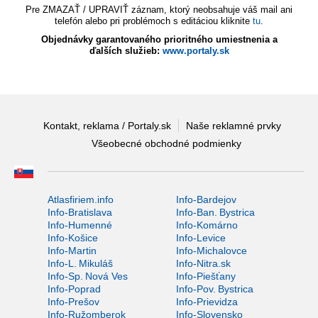
Pre ZMAZAŤ / UPRAVIŤ záznam, ktorý neobsahuje váš mail ani
telefón alebo pri problémoch s editáciou kliknite
tu
.
Objednávky garantovaného prioritného umiestnenia a
ďalších služieb:
www.portaly.sk
Kontakt, reklama / Portaly.sk
Naše reklamné prvky
Všeobecné obchodné podmienky
Atlasfiriem.info
Info-Bardejov
Info-Bratislava
Info-Ban. Bystrica
Info-Humenné
Info-Komárno
Info-Košice
Info-Levice
Info-Martin
Info-Michalovce
Info-L. Mikuláš
Info-Nitra.sk
Info-Sp. Nová Ves
Info-Piešťany
Info-Poprad
Info-Pov. Bystrica
Info-Prešov
Info-Prievidza
Info-Ružomberok
Info-Slovensko