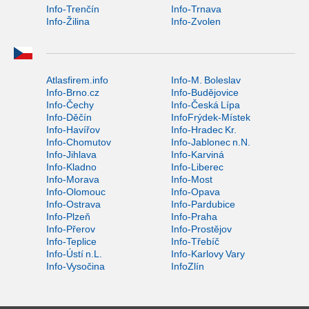
Info-Trenčín
Info-Trnava
Info-Žilina
Info-Zvolen
Atlasfirem.info
Info-M. Boleslav
Info-Brno.cz
Info-Budějovice
Info-Čechy
Info-Česká Lípa
Info-Děčín
InfoFrýdek-Místek
Info-Havířov
Info-Hradec Kr.
Info-Chomutov
Info-Jablonec n.N.
Info-Jihlava
Info-Karviná
Info-Kladno
Info-Liberec
Info-Morava
Info-Most
Info-Olomouc
Info-Opava
Info-Ostrava
Info-Pardubice
Info-Plzeň
Info-Praha
Info-Přerov
Info-Prostějov
Info-Teplice
Info-Třebíč
Info-Ústí n.L.
Info-Karlovy Vary
Info-Vysočina
InfoZlín