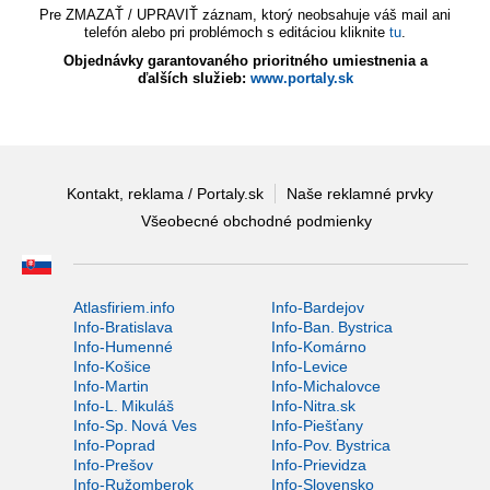
Pre ZMAZAŤ / UPRAVIŤ záznam, ktorý neobsahuje váš mail ani
telefón alebo pri problémoch s editáciou kliknite
tu
.
Objednávky garantovaného prioritného umiestnenia a
ďalších služieb:
www.portaly.sk
Kontakt, reklama / Portaly.sk
Naše reklamné prvky
Všeobecné obchodné podmienky
Atlasfiriem.info
Info-Bardejov
Info-Bratislava
Info-Ban. Bystrica
Info-Humenné
Info-Komárno
Info-Košice
Info-Levice
Info-Martin
Info-Michalovce
Info-L. Mikuláš
Info-Nitra.sk
Info-Sp. Nová Ves
Info-Piešťany
Info-Poprad
Info-Pov. Bystrica
Info-Prešov
Info-Prievidza
Info-Ružomberok
Info-Slovensko