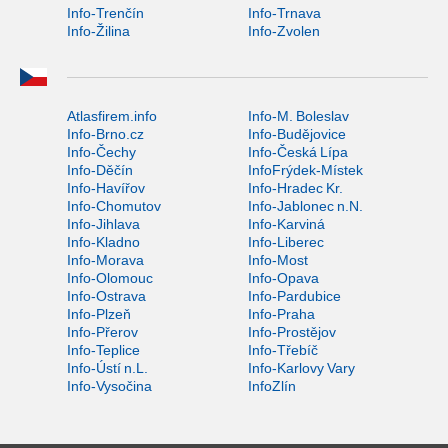
Info-Trenčín
Info-Trnava
Info-Žilina
Info-Zvolen
Atlasfirem.info
Info-M. Boleslav
Info-Brno.cz
Info-Budějovice
Info-Čechy
Info-Česká Lípa
Info-Děčín
InfoFrýdek-Místek
Info-Havířov
Info-Hradec Kr.
Info-Chomutov
Info-Jablonec n.N.
Info-Jihlava
Info-Karviná
Info-Kladno
Info-Liberec
Info-Morava
Info-Most
Info-Olomouc
Info-Opava
Info-Ostrava
Info-Pardubice
Info-Plzeň
Info-Praha
Info-Přerov
Info-Prostějov
Info-Teplice
Info-Třebíč
Info-Ústí n.L.
Info-Karlovy Vary
Info-Vysočina
InfoZlín